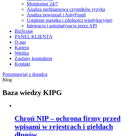
Monitoring 24/7
Analiza niefinansowa czynników ryzyka
Analiza powiązań i AntyFraud
Ustalenie majątku i zdolności windykacyjnej
Integracja i automatyzacja przez API
BizScope
PANEL KLIENTA
O nas
Kariera
Wiedza
Zaufany kontrahent
Kontakt
Porozmawiaj z doradcą
Blog
Baza wiedzy
KIPG
Chroń NIP – ochrona firmy przed
wpisami w rejestrach i giełdach
długów