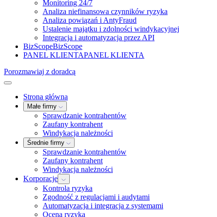
Monitoring 24/7
Analiza niefinansowa czynników ryzyka
Analiza powiązań i AntyFraud
Ustalenie majątku i zdolności windykacyjnej
Integracja i automatyzacja przez API
BizScope
BizScope
PANEL KLIENTA
PANEL KLIENTA
Porozmawiaj z doradcą
Strona główna
Małe firmy
Sprawdzanie kontrahentów
Zaufany kontrahent
Windykacja należności
Średnie firmy
Sprawdzanie kontrahentów
Zaufany kontrahent
Windykacja należności
Korporacje
Kontrola ryzyka
Zgodność z regulacjami i audytami
Automatyzacja i integracja z systemami
Ocena ryzyka