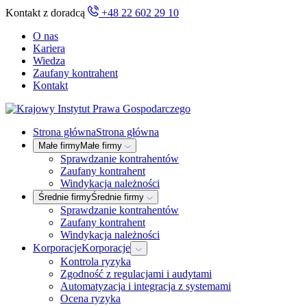
Kontakt z doradcą
+48 22 602 29 10
O nas
Kariera
Wiedza
Zaufany kontrahent
Kontakt
Strona główna
Strona główna
Małe firmy
Małe firmy
Sprawdzanie kontrahentów
Zaufany kontrahent
Windykacja należności
Średnie firmy
Średnie firmy
Sprawdzanie kontrahentów
Zaufany kontrahent
Windykacja należności
Korporacje
Korporacje
Kontrola ryzyka
Zgodność z regulacjami i audytami
Automatyzacja i integracja z systemami
Ocena ryzyka