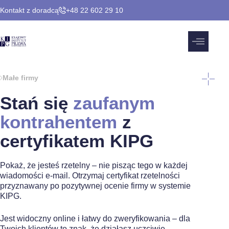
Kontakt z doradcą
+48 22 602 29 10
Małe firmy
Stań się
zaufanym
kontrahentem
z
certyfikatem KIPG
Pokaż, że jesteś rzetelny – nie pisząc tego w każdej
wiadomości e-mail. Otrzymaj certyfikat rzetelności
przyznawany po pozytywnej ocenie firmy w systemie
KIPG.
Jest widoczny online i łatwy do zweryfikowania – dla
Twoich klientów to znak, że działasz uczciwie.