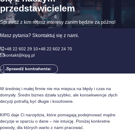
przedstawicielem
Sprawdź z kim robisz interesy zanim będzie za późno!
Masz pytania? Skontaktuj się z nami.
+48 22 602 29 10
+48 22 602 24 70
kontakt@kipg.pl
Sprawdź kontrahenta
W średniej i małej firmie nie ma miejsca na błędy i czas na
domysły. Średni biznes działa szybko, ale konsekwencje złych
decyzji potrafią być długie i kosztowne.
KIPG daje Ci narzędzia, które pomagają podejmować mądre
decyzje w oparciu o dane – nie intuicję. Poniżej konkretne
powody, dla których warto z nami pracować.