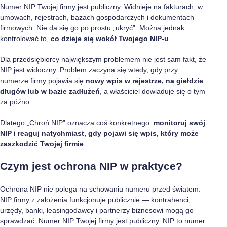
Numer NIP Twojej firmy jest publiczny. Widnieje na fakturach, w
umowach, rejestrach, bazach gospodarczych i dokumentach
firmowych. Nie da się go po prostu „ukryć”. Można jednak
kontrolować to,
co dzieje się wokół Twojego NIP-u
.
Dla przedsiębiorcy największym problemem nie jest sam fakt, że
NIP jest widoczny. Problem zaczyna się wtedy, gdy przy
numerze firmy pojawia się
nowy wpis w rejestrze, na giełdzie
długów lub w bazie zadłużeń
, a właściciel dowiaduje się o tym
za późno.
Dlatego „Chroń NIP” oznacza coś konkretnego:
monitoruj swój
NIP i reaguj natychmiast, gdy pojawi się wpis, który może
zaszkodzić Twojej firmie
.
Czym jest ochrona NIP w praktyce?
Ochrona NIP nie polega na schowaniu numeru przed światem.
NIP firmy z założenia funkcjonuje publicznie — kontrahenci,
urzędy, banki, leasingodawcy i partnerzy biznesowi mogą go
sprawdzać. Numer NIP Twojej firmy jest publiczny. NIP to numer