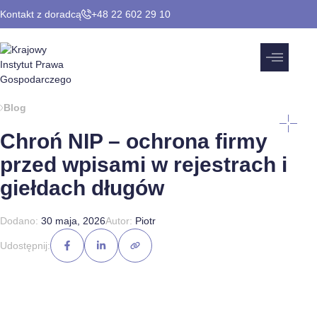
Kontakt z doradcą
+48 22 602 29 10
Blog
Chroń NIP – ochrona firmy
przed wpisami w rejestrach i
giełdach długów
Dodano:
30 maja, 2026
Autor:
Piotr
Udostępnij: