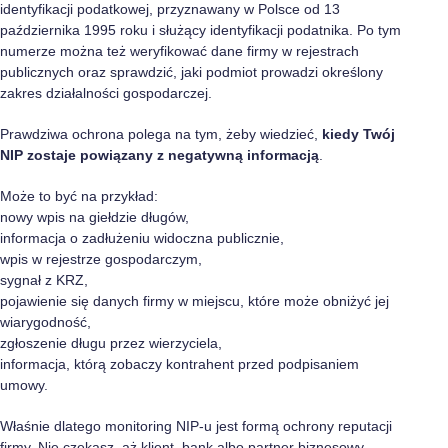
identyfikacji podatkowej, przyznawany w Polsce od 13
października 1995 roku i służący identyfikacji podatnika. Po tym
numerze można też weryfikować dane firmy w rejestrach
publicznych oraz sprawdzić, jaki podmiot prowadzi określony
zakres działalności gospodarczej.
Prawdziwa ochrona polega na tym, żeby wiedzieć,
kiedy Twój
NIP zostaje powiązany z negatywną informacją
.
Może to być na przykład:
nowy wpis na giełdzie długów,
informacja o zadłużeniu widoczna publicznie,
wpis w rejestrze gospodarczym,
sygnał z KRZ,
pojawienie się danych firmy w miejscu, które może obniżyć jej
wiarygodność,
zgłoszenie długu przez wierzyciela,
informacja, którą zobaczy kontrahent przed podpisaniem
umowy.
Właśnie dlatego monitoring NIP-u jest formą ochrony reputacji
firmy. Nie czekasz, aż klient, bank albo partner biznesowy