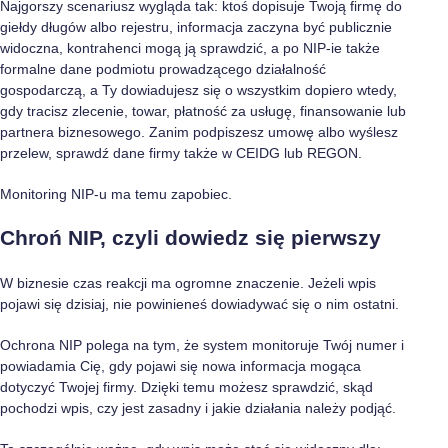
Najgorszy scenariusz wygląda tak: ktoś dopisuje Twoją firmę do
giełdy długów albo rejestru, informacja zaczyna być publicznie
widoczna, kontrahenci mogą ją sprawdzić, a po NIP-ie także
formalne dane podmiotu prowadzącego działalność
gospodarczą, a Ty dowiadujesz się o wszystkim dopiero wtedy,
gdy tracisz zlecenie, towar, płatność za usługę, finansowanie lub
partnera biznesowego. Zanim podpiszesz umowę albo wyślesz
przelew, sprawdź dane firmy także w CEIDG lub REGON.
Monitoring NIP-u ma temu zapobiec.
Chroń NIP, czyli dowiedz się pierwszy
W biznesie czas reakcji ma ogromne znaczenie. Jeżeli wpis
pojawi się dzisiaj, nie powinieneś dowiadywać się o nim ostatni.
Ochrona NIP polega na tym, że system monitoruje Twój numer i
powiadamia Cię, gdy pojawi się nowa informacja mogąca
dotyczyć Twojej firmy. Dzięki temu możesz sprawdzić, skąd
pochodzi wpis, czy jest zasadny i jakie działania należy podjąć.