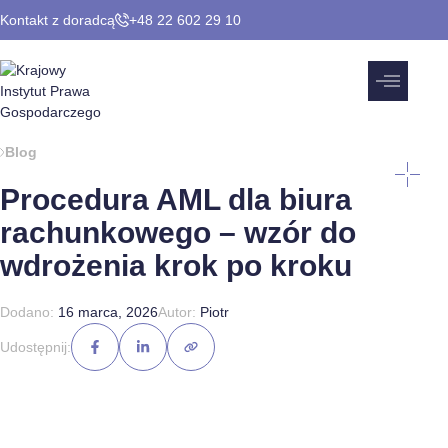
Kontakt z doradcą
+48 22 602 29 10
Blog
Procedura AML dla biura
rachunkowego – wzór do
wdrożenia krok po kroku
Dodano:
16 marca, 2026
Autor:
Piotr
Udostępnij: