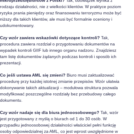
mikroprzedsiębiorców z Polski?
Tak, obowiązek wynika z
rodzaju działalności, nie z wielkości klientów. W praktyce poziom
ryzyka prania pieniędzy oraz finansowaniu terroryzmu może być
niższy dla takich klientów, ale musi być formalnie oceniony i
udokumentowany.
Czy wzór zawiera wskazówki dotyczące kontroli?
Tak,
procedura zawiera rozdział o przygotowaniu dokumentów na
wypadek kontroli GIIF lub innego organu nadzoru. Znajdziesz
tam listę dokumentów żądanych podczas kontroli i sposób ich
prezentacji.
Co jeśli ustawa AML się zmieni?
Biuro musi zaktualizować
procedurę przy każdej istotnej zmianie przepisów. Wzór ułatwia
dokonywanie takich aktualizacji – modułowa struktura pozwala
modyfikować poszczególne rozdziały bez przebudowy całego
dokumentu.
Czy wzór nadaje się dla biura jednoosobowego?
Tak, wzór
jest przygotowany z myślą o biurach od 1 do 30 osób. W
przypadku jednoosobowej działalności właściciel pełni funkcję
osoby odpowiedzialnej za AML, co jest wprost uwzględnione w